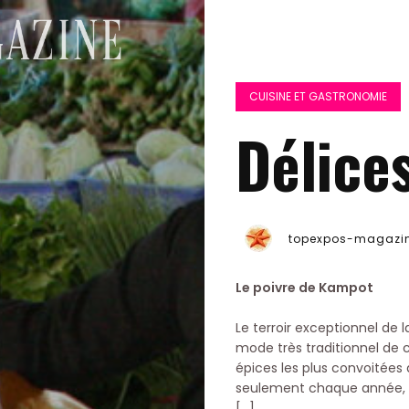
CUISINE ET GASTRONOMIE
Délice
topexpos-magazi
Le poivre de Kampot
Le terroir exceptionnel de
mode très traditionnel de c
épices les plus convoitées
seulement chaque année, aj
[…]